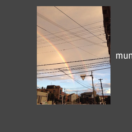
コ
ン
テ
ン
ツ
へ
mun
ス
キ
ッ
プ