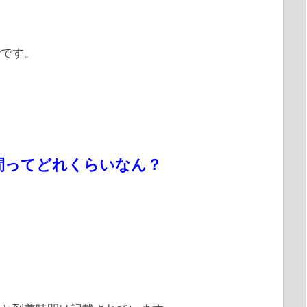
。
でです。
間ってどれくらいなん？