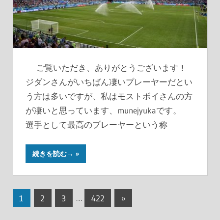
ご覧いただき、ありがとうございます！
ジダンさんがいちばん凄いプレーヤーだとい
う方は多いですが、私はモストボイさんの方
が凄いと思っています、munejyukaです。
選手として最高のプレーヤーという称
続きを読む→
投
次
1
2
3
…
422
»
の
稿