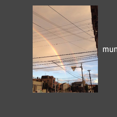
コ
ン
テ
ン
ツ
へ
mun
ス
キ
ッ
プ