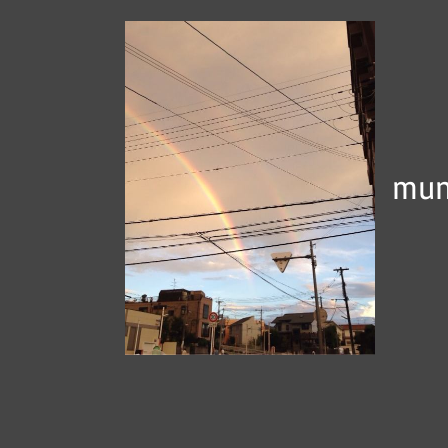
コ
ン
テ
ン
ツ
へ
mun
ス
キ
ッ
プ