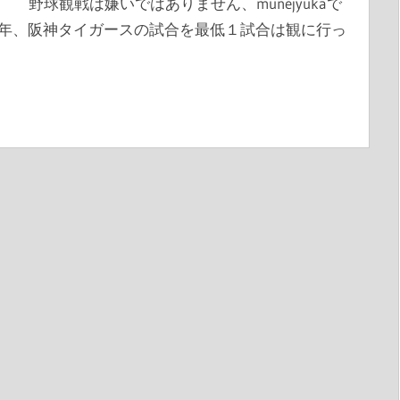
球観戦は嫌いではありません、munejyukaで
年、阪神タイガースの試合を最低１試合は観に行っ