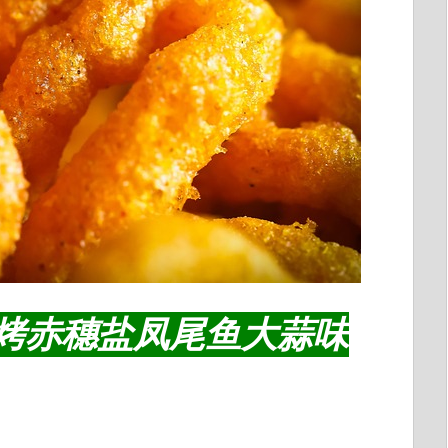
n 美味烤赤穗盐凤尾鱼大蒜味