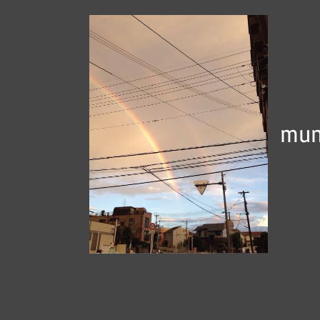
跳
到
内
容
mun