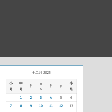
十二月 2025
小
中
w
小
Ť
Ť
F
号
号
^
号
1
2
3
4
5
6
7
8
9
10
11
12
13