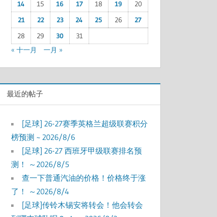
14
15
16
17
18
19
20
21
22
23
24
25
26
27
28
29
30
31
« 十一月
一月 »
最近的帖子
[足球] 26-27赛季英格兰超级联赛积分
榜预测 ~ 2026/8/6
[足球] 26-27 西班牙甲级联赛排名预
测！ ～2026/8/5
查一下普通汽油的价格！价格终于涨
了！ ～2026/8/4
[足球]传铃木锡安将转会！他会转会